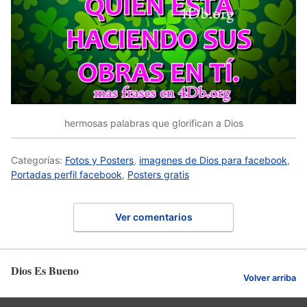
hermosas palabras que glorifican a Dios
Categorías:
Fotos y Posters
,
imagenes de Dios para facebook
,
Portadas perfil facebook
,
Posters gratis
Ver comentarios
Dios Es Bueno
Volver arriba