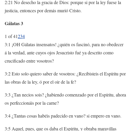
2:21 No desecho la gracia de Dios: porque si por la ley fuese la
justicia, entonces por demás murió Cristo.
Gálatas 3
1 of 4
1
2
3
4
3:1 ¡OH Gálatas insensatos! ¿quién os fascinó, para no obedecer
á la verdad, ante cuyos ojos Jesucristo fué ya descrito como
crucificado entre vosotros?
3:2 Esto solo quiero saber de vosotros: ¿Recibisteis el Espíritu por
las obras de la ley, ó por el oir de la fe?
3:3 ¿Tan necios sois? ¿habiendo comenzado por el Espíritu, ahora
os perfeccionáis por la carne?
3:4 ¿Tantas cosas habéis padecido en vano? si empero en vano.
3:5 Aquel, pues, que os daba el Espíritu, y obraba maravillas