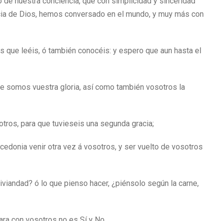
o de nuestra conciencia, que con simplicidad y sinceridad
racia de Dios, hemos conversado en el mundo, y muy más con
s que leéis, ó también conocéis: y espero que aun hasta el
e somos vuestra gloria, así como también vosotros la
otros, para que tuvieseis una segunda gracia;
edonia venir otra vez á vosotros, y ser vuelto de vosotros
iviandad? ó lo que pienso hacer, ¿piénsolo según la carne,
ara con vosotros no es Sí y No.