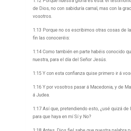
1:12 Porque nuestra gloria es esta: el testimoni
de Dios, no con sabiduría carnal, mas con la g
vosotros.
1:13 Porque no os escribimos otras cosas de la
fin las conoceréis:
1:14 Como también en parte habéis conocido qu
nuestra, para el día del Señor Jesús.
1:15 Y con esta confianza quise primero ir á vos
1:16 Y por vosotros pasar á Macedonia, y de Mac
á Judea.
1:17 Así que, pretendiendo esto, ¿usé quizá de l
para que haya en mí Sí y No?
1:18 Antes, Dios fiel sabe que nuestra palabra p