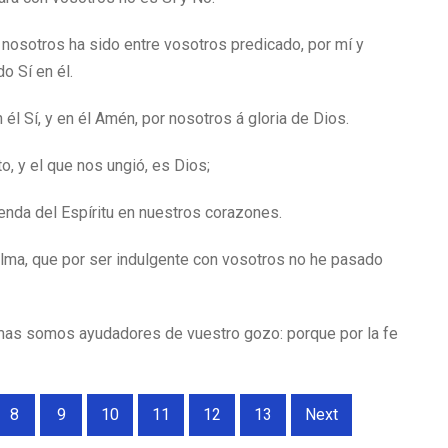
 nosotros ha sido entre vosotros predicado, por mí y
o Sí en él.
l Sí, y en él Amén, por nosotros á gloria de Dios.
o, y el que nos ungió, es Dios;
renda del Espíritu en nuestros corazones.
alma, que por ser indulgente con vosotros no he pasado
mas somos ayudadores de vuestro gozo: porque por la fe
8
9
10
11
12
13
Next