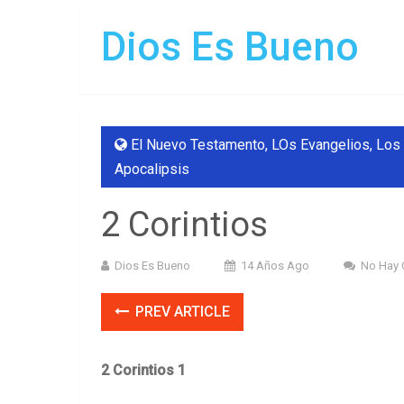
Dios Es Bueno
El Nuevo Testamento, LOs Evangelios, Los 
Apocalipsis
2 Corintios
Dios Es Bueno
14 Años Ago
No Hay 
PREV ARTICLE
2 Corintios 1