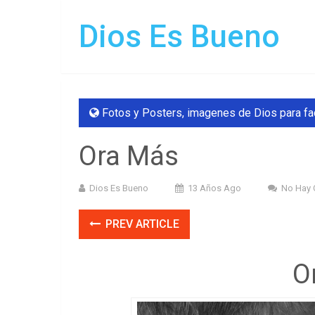
Dios Es Bueno
Fotos y Posters
,
imagenes de Dios para f
Ora Más
Dios Es Bueno
13 Años Ago
No Hay 
PREV ARTICLE
O