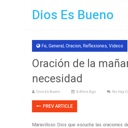
Dios Es Bueno
Fe
,
General
,
Oracion
,
Reflexiones
,
Videos
Oración de la maña
necesidad
Dios Es Bueno
8 Años Ago
No Hay C
PREV ARTICLE
Maravilloso Dios que escucha las oraciones de 