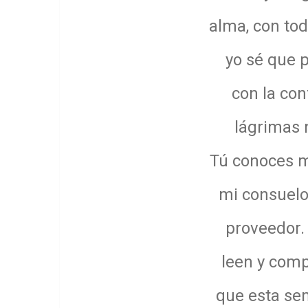
alma, con to
yo sé que p
con la co
lágrimas 
Tú conoces m
mi consuelo,
proveedor.
leen y comp
que esta se