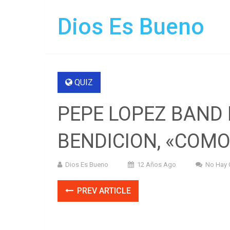
Dios Es Bueno
QUIZ
PEPE LOPEZ BAND
BENDICION, «COMO
Dios Es Bueno
12 Años Ago
No Hay 
PREV ARTICLE