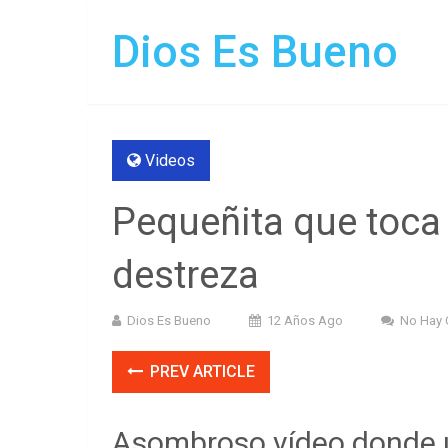
Dios Es Bueno
Videos
Pequeñita que toca 
destreza
Dios Es Bueno
12 Años Ago
No Hay 
PREV ARTICLE
Asombroso vídeo donde 