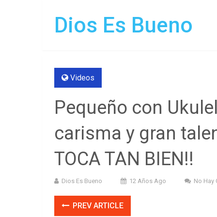
Dios Es Bueno
Videos
Pequeño con Ukule
carisma y gran tal
TOCA TAN BIEN!!
Dios Es Bueno
12 Años Ago
No Hay 
PREV ARTICLE