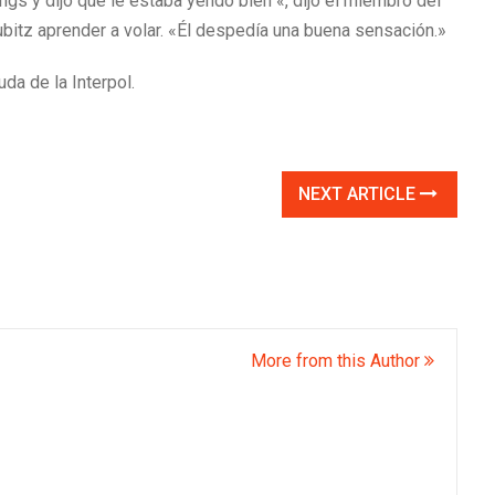
gs y dijo que le estaba yendo bien «, dijo el miembro del
ubitz aprender a volar. «Él despedía una buena sensación.»
da de la Interpol.
NEXT ARTICLE
More from this Author