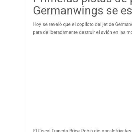
Germanwings se est
Hoy se reveló que el copiloto del jet de Germanw
para deliberadamente destruir el avión en las m
El Fiscal Francés Brice Robin dio escalofriantes