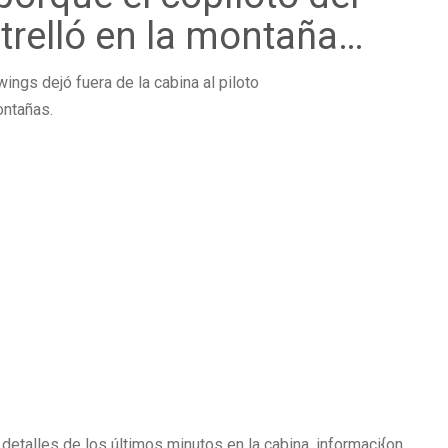
relló en la montaña…
ings dejó fuera de la cabina al piloto
ontañas.
 detalles de los últimos minutos en la cabina, informaci{on