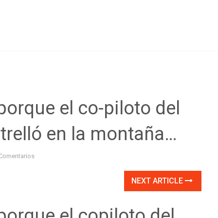
porque el co-piloto del
relló en la montaña…
Comentarios
NEXT ARTICLE
porque el copiloto del