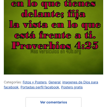
Categorías:
Fotos y Posters
,
General
,
imagenes de Dios para
facebook
,
Portadas perfil facebook
,
Posters gratis
Ver comentarios