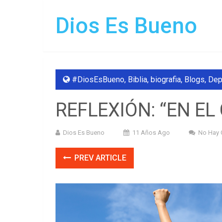
Dios Es Bueno
#DiosEsBueno
,
Biblia
,
biografia
,
Blogs
,
Dep
REFLEXIÓN: “EN E
Dios Es Bueno
11 Años Ago
No Hay 
PREV ARTICLE