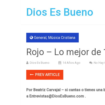
Dios Es Bueno
General
,
Música Cristiana
Rojo – Lo mejor de 
Dios Es Bueno
14 Años Ago
No Hay 
PREV ARTICLE
Por Beatriz Carvajal – si cantas o tienes una
a
Entrevistas@DiosEsBueno.com
.