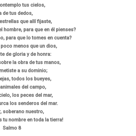
ntemplo tus cielos,
a de tus dedos,
estrellas que allí fijaste,
l hombre, para que en él pienses?
o, para que lo tomes en cuenta?
e poco menos que un dios,
te de gloria y de honra:
sobre la obra de tus manos,
metiste a su dominio;
ejas, todos los bueyes,
 animales del campo,
cielo, los peces del mar,
urca los senderos del mar.
, soberano nuestro,
 tu nombre en toda la tierra!
Salmo 8