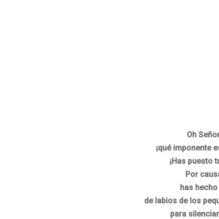
Oh Señor
¡qué imponente es
¡Has puesto tu
Por caus
has hecho 
de labios de los peq
para silenciar