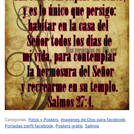
Categorías:
Fotos y Posters
,
imagenes de Dios para facebook
,
Portadas perfil facebook
,
Posters gratis
,
Salmos