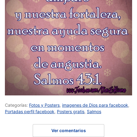
Categorías:
Fotos y Posters
,
imagenes de Dios para facebook
,
Portadas perfil facebook
,
Posters gratis
,
Salmos
Ver comentarios