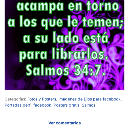
Categorías:
Fotos y Posters
,
imagenes de Dios para facebook
,
Portadas perfil facebook
,
Posters gratis
,
Salmos
Ver comentarios