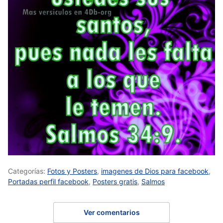
Categorías:
Fotos y Posters
,
imagenes de Dios para facebook
,
Portadas perfil facebook
,
Posters gratis
,
Salmos
Ver comentarios