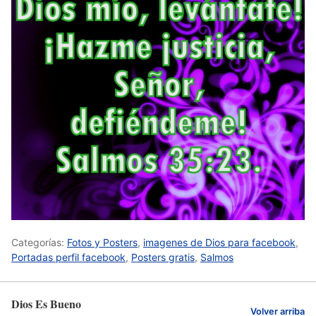
Categorías:
Fotos y Posters
,
imagenes de Dios para facebook
,
Portadas perfil facebook
,
Posters gratis
,
Salmos
Dios Es Bueno
Volver arriba