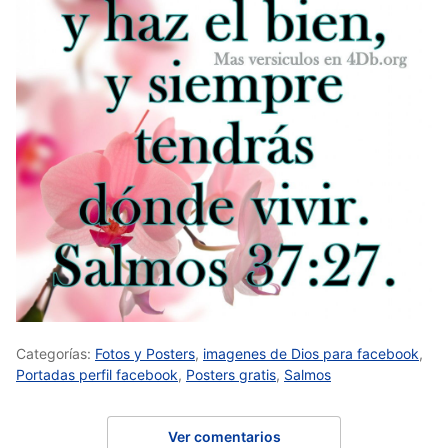
Categorías:
Fotos y Posters
,
imagenes de Dios para facebook
,
Portadas perfil facebook
,
Posters gratis
,
Salmos
Ver comentarios