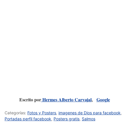
Escrito por
Hermes Alberto Carvajal
,
Google
Categorías:
Fotos y Posters
,
imagenes de Dios para facebook
,
Portadas perfil facebook
,
Posters gratis
,
Salmos