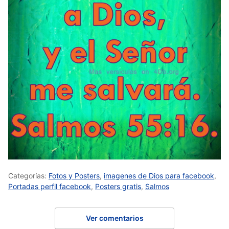
Categorías:
Fotos y Posters
,
imagenes de Dios para facebook
,
Portadas perfil facebook
,
Posters gratis
,
Salmos
Ver comentarios