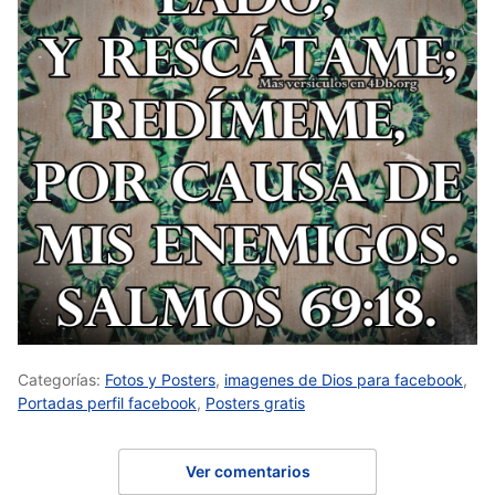
Categorías:
Fotos y Posters
,
imagenes de Dios para facebook
,
Portadas perfil facebook
,
Posters gratis
Ver comentarios