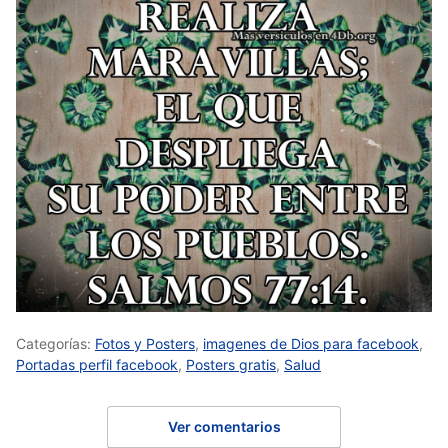
Categorías:
Fotos y Posters
,
imagenes de Dios para facebook
,
Portadas perfil facebook
,
Posters gratis
,
Salud
Ver comentarios