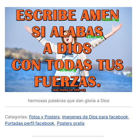
hermosas palabras que dan gloria a Dios
Categorías:
Fotos y Posters
,
imagenes de Dios para facebook
,
Portadas perfil facebook
,
Posters gratis