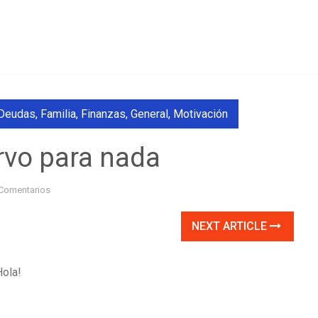
Deudas
,
Familia
,
Finanzas
,
General
,
Motivación
irvo para nada
Comentarios
NEXT ARTICLE
Hola!