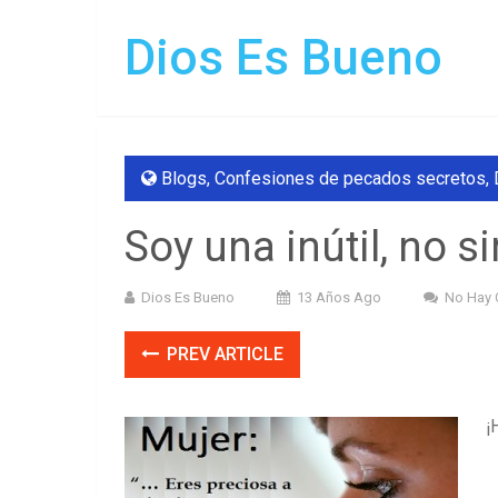
Dios Es Bueno
Blogs
,
Confesiones de pecados secretos
,
Soy una inútil, no s
Dios Es Bueno
13 Años Ago
No Hay 
PREV ARTICLE
¡