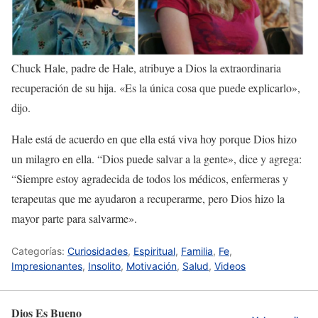
Chuck Hale, padre de Hale, atribuye a Dios la extraordinaria
recuperación de su hija. «Es la única cosa que puede explicarlo»,
dijo.
Hale está de acuerdo en que ella está viva hoy porque Dios hizo
un milagro en ella. “Dios puede salvar a la gente», dice y agrega:
“Siempre estoy agradecida de todos los médicos, enfermeras y
terapeutas que me ayudaron a recuperarme, pero Dios hizo la
mayor parte para salvarme».
Categorías:
Curiosidades
,
Espiritual
,
Familia
,
Fe
,
Impresionantes
,
Insolito
,
Motivación
,
Salud
,
Videos
Dios Es Bueno