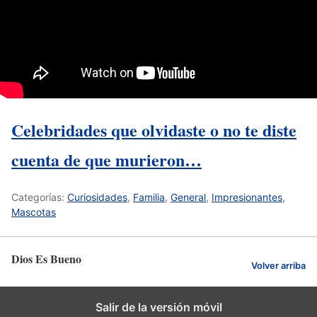
Celebridades que olvidaste o no te diste
cuenta de que murieron…
Categorías:
Curiosidades
,
Familia
,
General
,
Impresionantes
,
Mascotas
Dios Es Bueno
Volver arriba
Salir de la versión móvil