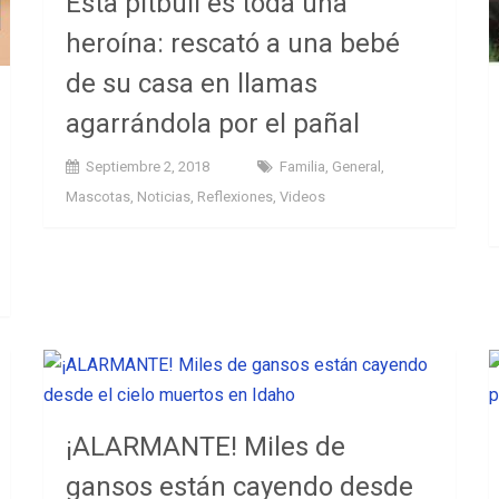
Esta pitbull es toda una
heroína: rescató a una bebé
de su casa en llamas
agarrándola por el pañal
Septiembre 2, 2018
Familia
,
General
,
Mascotas
,
Noticias
,
Reflexiones
,
Videos
¡ALARMANTE! Miles de
gansos están cayendo desde