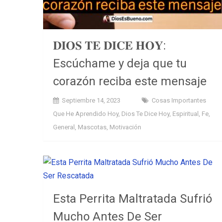
𝐃𝐈𝐎𝐒 𝐓𝐄 𝐃𝐈𝐂𝐄 𝐇𝐎𝐘:
Escúchame y deja que tu
corazón reciba este mensaje
Septiembre 14, 2023
Cosas Importantes
Que He Aprendido Hoy
,
Dios Te Dice Hoy
,
Espiritual
,
Fe
,
General
,
Mascotas
,
Motivación
Esta Perrita Maltratada Sufrió
Mucho Antes De Ser