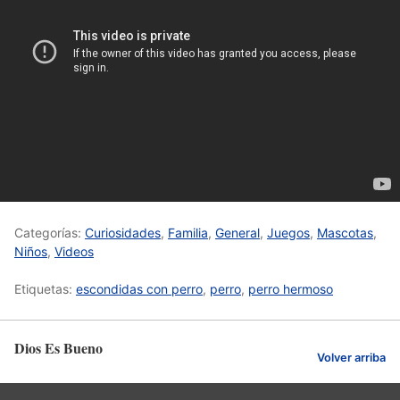
Categorías:
Curiosidades
,
Familia
,
General
,
Juegos
,
Mascotas
,
Niños
,
Videos
Etiquetas:
escondidas con perro
,
perro
,
perro hermoso
Dios Es Bueno
Volver arriba