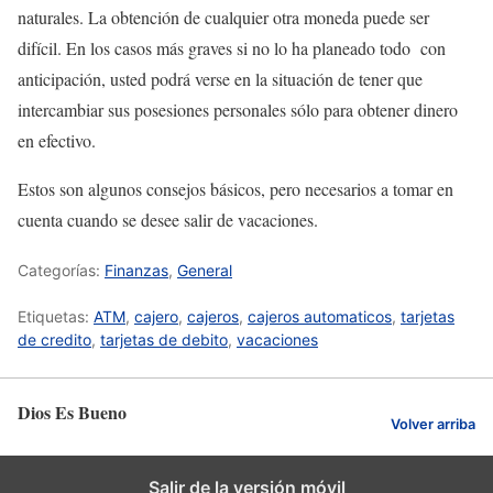
naturales. La obtención de cualquier otra moneda puede ser
difícil. En los casos más graves si no lo ha planeado todo con
anticipación, usted podrá verse en la situación de tener que
intercambiar sus posesiones personales sólo para obtener dinero
en efectivo.
Estos son algunos consejos básicos, pero necesarios a tomar en
cuenta cuando se desee salir de vacaciones.
Categorías:
Finanzas
,
General
Etiquetas:
ATM
,
cajero
,
cajeros
,
cajeros automaticos
,
tarjetas
de credito
,
tarjetas de debito
,
vacaciones
Dios Es Bueno
Volver arriba
Salir de la versión móvil