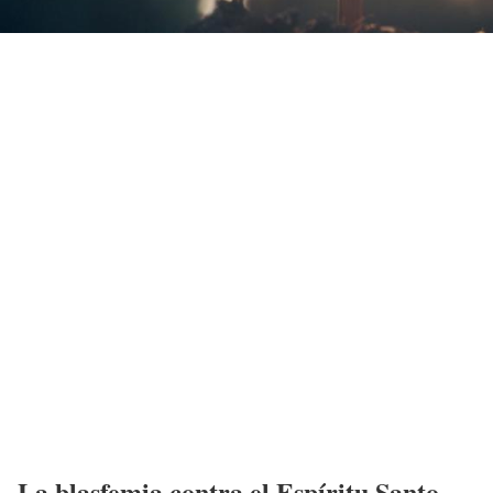
La blasfemia contra el Espíritu Santo