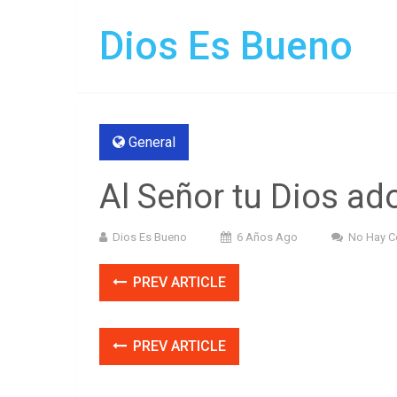
Dios Es Bueno
General
Al Señor tu Dios ad
Dios Es Bueno
6 Años Ago
No Hay C
PREV ARTICLE
PREV ARTICLE