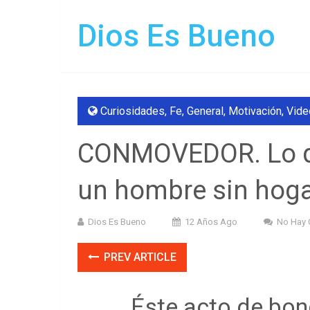
Dios Es Bueno
Curiosidades
,
Fe
,
General
,
Motivación
,
Vide
CONMOVEDOR. Lo qu
un hombre sin hoga
Dios Es Bueno
12 Años Ago
No Hay 
PREV ARTICLE
Éste acto de bon