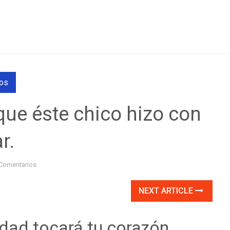
os
e éste chico hizo con
r.
Comentarios
NEXT ARTICLE
dad tocará tu corazón.