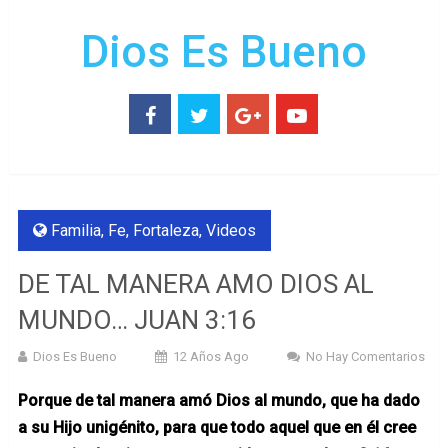
Dios Es Bueno
Familia
,
Fe
,
Fortaleza
,
Videos
DE TAL MANERA AMO DIOS AL
MUNDO… JUAN 3:16
Dios Es Bueno
12 Años Ago
No Hay Comentarios
Porque de tal manera amó Dios al mundo, que ha dado
a su Hijo unigénito, para que todo aquel que en él cree