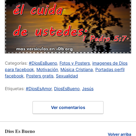
Categorías:
#DiosEsBueno
,
Fotos y Posters
,
imagenes de Dios
para facebook
,
Motivación
,
Música Cristiana
,
Portadas perfil
facebook
,
Posters gratis
,
Sexualidad
Etiquetas:
#DiosEsAmor
,
DiosEsBueno
,
Jesús
Ver comentarios
Dios Es Bueno
Volver arriba