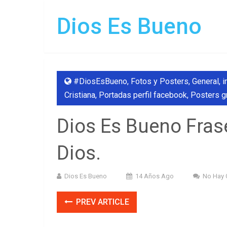
Dios Es Bueno
#DiosEsBueno
,
Fotos y Posters
,
General
,
i
Cristiana
,
Portadas perfil facebook
,
Posters g
Dios Es Bueno Fras
Dios.
Dios Es Bueno
14 Años Ago
No Hay 
PREV ARTICLE