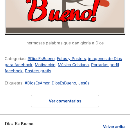
hermosas palabras que dan gloria a Dios
Categorías:
#DiosEsBueno
,
Fotos y Posters
,
imagenes de Dios
para facebook
,
Motivación
,
Música Cristiana
,
Portadas perfil
facebook
,
Posters gratis
Etiquetas:
#DiosEsAmor
,
DiosEsBueno
,
Jesús
Ver comentarios
Dios Es Bueno
Volver arriba