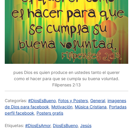
pues Dios es quien produce en ustedes tanto el querer
como el hacer para que se cumpla su buena voluntad.
Filipenses 2:13
Categorías:
#DiosEsBueno
,
Fotos y Posters
,
General
,
imagenes
de Dios para facebook
,
Motivación
,
Música Cristiana
,
Portadas
perfil facebook
,
Posters gratis
Etiquetas:
#DiosEsAmor
,
DiosEsBueno
,
Jesús