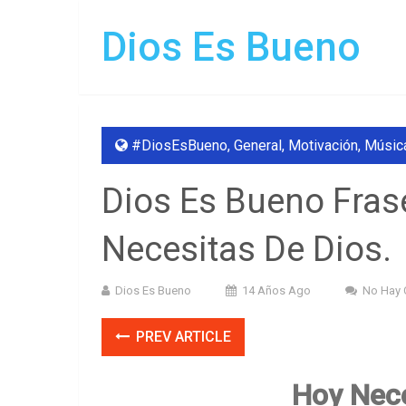
Dios Es Bueno
#DiosEsBueno
,
General
,
Motivación
,
Música
Dios Es Bueno Fras
Necesitas De Dios.
Dios Es Bueno
14 Años Ago
No Hay 
PREV ARTICLE
Hoy Nece