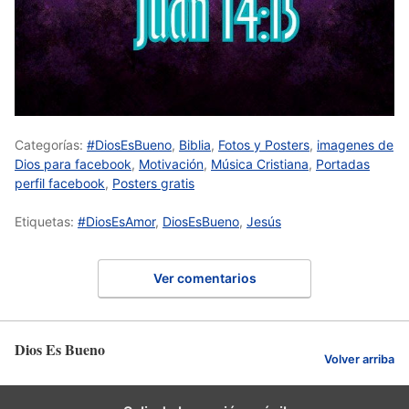
Categorías:
#DiosEsBueno
,
Biblia
,
Fotos y Posters
,
imagenes de
Dios para facebook
,
Motivación
,
Música Cristiana
,
Portadas
perfil facebook
,
Posters gratis
Etiquetas:
#DiosEsAmor
,
DiosEsBueno
,
Jesús
Ver comentarios
Dios Es Bueno
Volver arriba