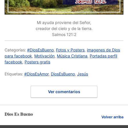
Mi ayuda proviene del Señor,
creador del cielo y de la tierra.
Salmos 121:2
Categorías:
#DiosEsBueno
,
Fotos y Posters
,
imagenes de Dios
para facebook
,
Motivación
,
Música Cristiana
,
Portadas perfil
facebook
,
Posters gratis
Etiquetas:
#DiosEsAmor
,
DiosEsBueno
,
Jesús
Ver comentarios
Dios Es Bueno
Volver arriba