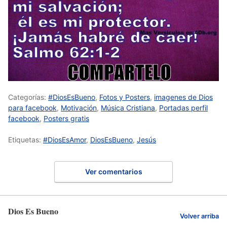
Categorías:
#DiosEsBueno
,
Fotos y Posters
,
imagenes de Dios
para facebook
,
Motivación
,
Música Cristiana
,
Portadas perfil
facebook
,
Posters gratis
Etiquetas:
#DiosEsAmor
,
DiosEsBueno
,
Jesús
Ver comentarios
Dios Es Bueno
Volver arriba