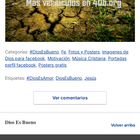
Categorías:
#DiosEsBueno
,
Fe
,
Fotos y Posters
,
imagenes de
Dios para facebook
,
Motivación
,
Música Cristiana
,
Portadas
perfil facebook
,
Posters gratis
Etiquetas:
#DiosEsAmor
,
DiosEsBueno
,
Jesús
Ver comentarios
Dios Es Bueno
Volver arriba