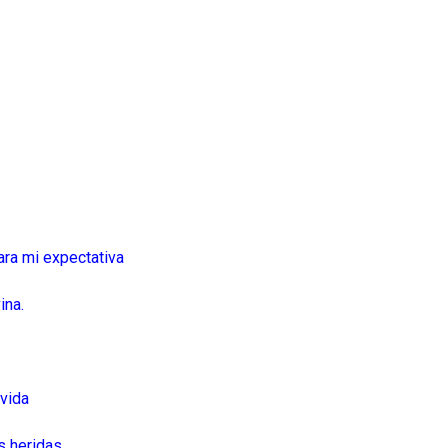
ara mi expectativa
vina.
 vida
is heridas