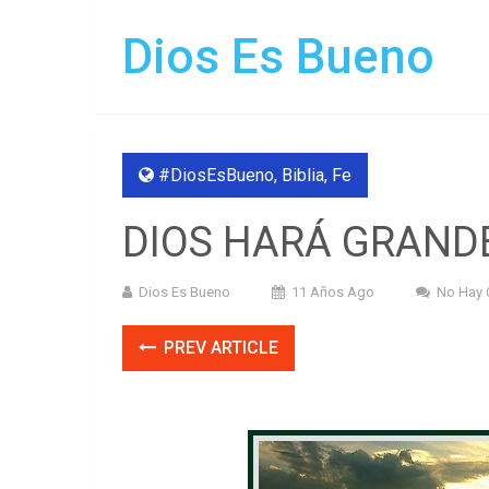
Dios Es Bueno
#DiosEsBueno
,
Biblia
,
Fe
DIOS HARÁ GRANDE
Dios Es Bueno
11 Años Ago
No Hay 
PREV ARTICLE