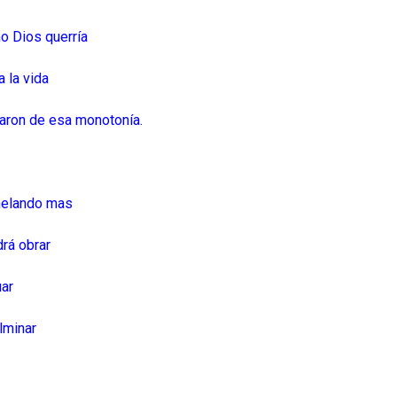
mo Dios querría
a la vida
paron de esa monotonía.
nhelando mas
drá obrar
uar
ulminar