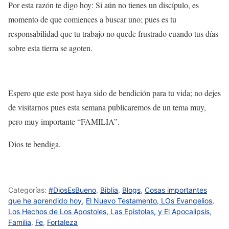
Por esta razón te digo hoy: Si aún no tienes un discípulo, es
momento de que comiences a buscar uno; pues es tu
responsabilidad que tu trabajo no quede frustrado cuando tus días
sobre esta tierra se agoten.
Espero que este post haya sido de bendición para tu vida; no dejes
de visitarnos pues esta semana publicaremos de un tema muy,
pero muy importante “FAMILIA”.
Dios te bendiga.
Categorías:
#DiosEsBueno
,
Biblia
,
Blogs
,
Cosas importantes
que he aprendido hoy
,
El Nuevo Testamento, LOs Evangelios,
Los Hechos de Los Apostoles, Las Epistolas, y El Apocalipsis
,
Familia
,
Fe
,
Fortaleza