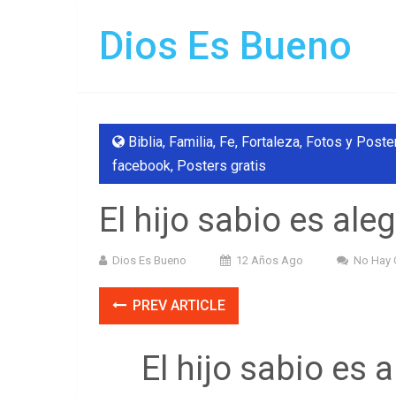
Dios Es Bueno
Biblia
,
Familia
,
Fe
,
Fortaleza
,
Fotos y Poste
facebook
,
Posters gratis
El hijo sabio es ale
Dios Es Bueno
12 Años Ago
No Hay 
PREV ARTICLE
El hijo sabio es a