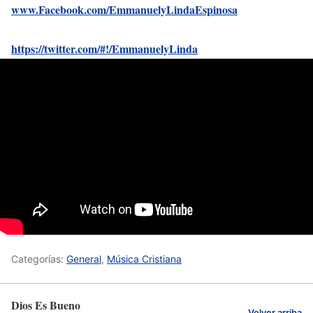
www.Facebook.com/EmmanuelyLindaEspinosa
https://twitter.com/#!/EmmanuelyLinda
Categorías:
General
,
Música Cristiana
Dios Es Bueno
Volver arriba