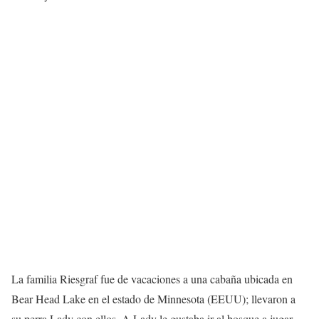
La familia Riesgraf fue de vacaciones a una cabaña ubicada en
Bear Head Lake en el estado de Minnesota (EEUU); llevaron a
su perra Lady con ellos. A Lady le gustaba ir al bosque a jugar,