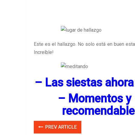
Este es el hallazgo. No solo está en buen est
Increíble!
–
Las siestas ahor
–
Momentos y l
recomendable 
PREV ARTICLE