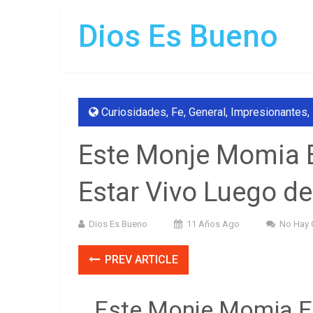
Dios Es Bueno
Curiosidades
,
Fe
,
General
,
Impresionantes
,
Este Monje Momia 
Estar Vivo Luego d
Dios Es Bueno
11 Años Ago
No Hay 
PREV ARTICLE
Este Monje Momia En