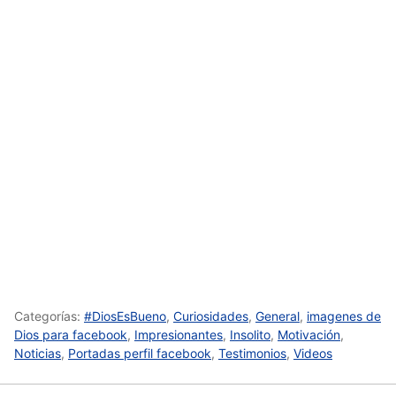
Categorías:
#DiosEsBueno
,
Curiosidades
,
General
,
imagenes de
Dios para facebook
,
Impresionantes
,
Insolito
,
Motivación
,
Noticias
,
Portadas perfil facebook
,
Testimonios
,
Videos